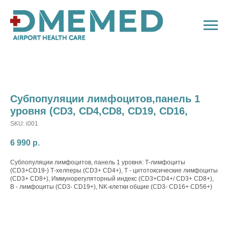
Субпопуляции лимфоцитов,панель 1
уровня (CD3, CD4,CD8, CD19, CD16,
SKU:
i001
6 990
р.
Субпопуляции лимфоцитов, панель 1 уровня: Т-лимфоциты
(CD3+CD19-) Т-хелперы (CD3+ CD4+), Т - цитотоксические лимфоциты
(CD3+ CD8+), Иммунорегуляторный индекс (CD3+CD4+/ CD3+ CD8+),
В - лимфоциты (CD3- CD19+), NK-клетки общие (CD3- CD16+ CD56+)