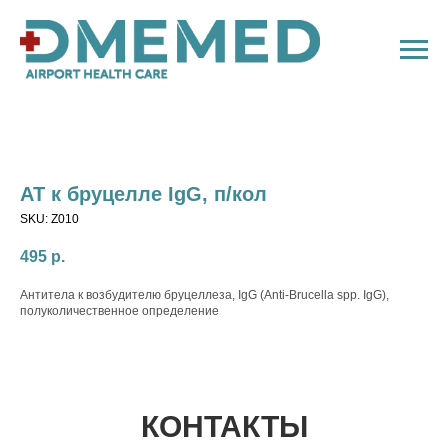
АТ к бруцелле IgG, п/кол
SKU:
Z010
495
р.
Антитела к возбудителю бруцеллеза, IgG (Anti-Brucella spp. IgG),
полуколичественное определение
КОНТАКТЫ