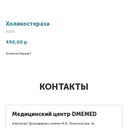
Холинэстераза
B028
490,00
р.
Холинэстераза*
КОНТАКТЫ
Медицинский центр DMEMED
Аэропорт Домодедово имени М.В. Ломоносова, 1а