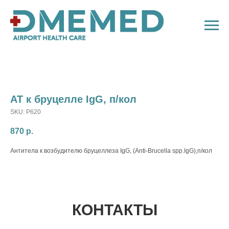
АТ к бруцелле IgG, п/кол
SKU:
P620
870
р.
Антитела к возбудителю бруцеллеза IgG, (Anti-Brucella spp.IgG),п/кол
КОНТАКТЫ