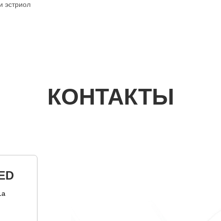
 и эстриол
КОНТАКТЫ
ED
1а