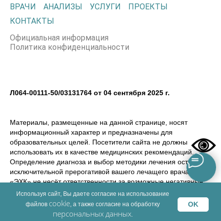
ВРАЧИ
АНАЛИЗЫ
УСЛУГИ
ПРОЕКТЫ
КОНТАКТЫ
Официальная информация
Политика конфиденциальности
Л064-00111-50/03131764 от 04 сентября 2025 г.
Материалы, размещенные на данной странице, носят
информационный характер и предназначены для
образовательных целей. Посетители сайта не должны
использовать их в качестве медицинских рекомендаций.
Определение диагноза и выбор методики лечения остается
исключительной прерогативой вашего лечащего врача! ООО
«ЭХК» не несёт ответственности за возможные негативные
последствия, возникшие в результате использования
Используя сайт, Вы даете согласие на использование
информации, размещенной на сайте dmemed.ru
cookie
OK
файлов
, а также согласие на обработку
персональных данных
.