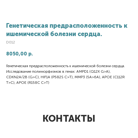
Генетическая предрасположенность к
ишемической болезни сердца.
D012
8050,00
р.
Генетическая предрасположенность к ишемической болезни сердца.
Исследование полиморфизмов в генах: AMPD1 (Q12X G>A),
CDKN2A/2B (G>C), HIF1A (P582S C>T), MMP3 (5А>6А), APOE (C112R
T>C), APOE (R158C C>T)
КОНТАКТЫ