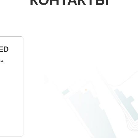
КОНТАКТЫ
ED
1а