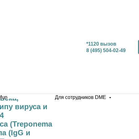
*1120 вызов
8 (495) 504-02-49
века,
Mun
Для сотрудников DME
типу вируса и
24
са (Treponema
а (IgG и