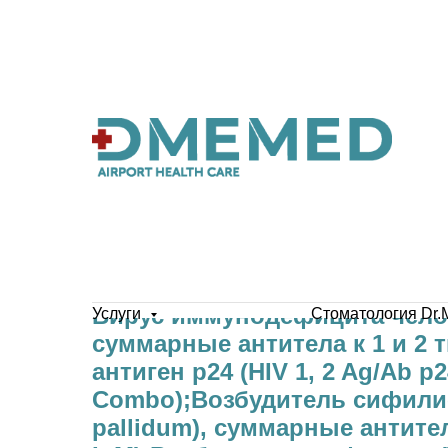
Вирус иммунодефицита чело
Услуги
Стоматология Dr.
суммарные антитела к 1 и 2 
антиген p24 (HIV 1, 2 Ag/Ab p
Combo);Возбудитель сифили
pallidum), суммарные антител