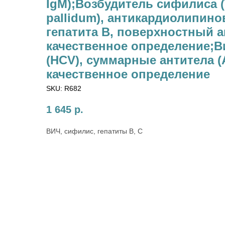
IgM);Возбудитель сифилиса 
pallidum), антикардиолипино
гепатита В, поверхностный а
качественное определение;Ви
(HCV), суммарные антитела (
качественное определение
SKU:
R682
1 645
р.
ВИЧ, сифилис, гепатиты В, С