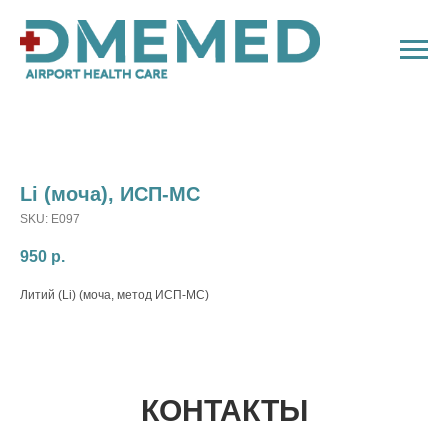
Li (моча), ИСП-МC
SKU:
E097
950
р.
Литий (Li) (моча, метод ИСП-МС)
КОНТАКТЫ