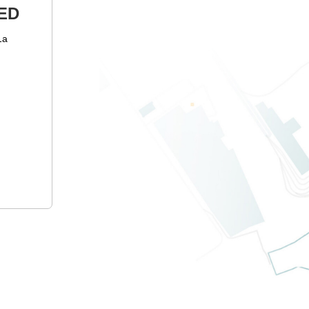
ED
1а