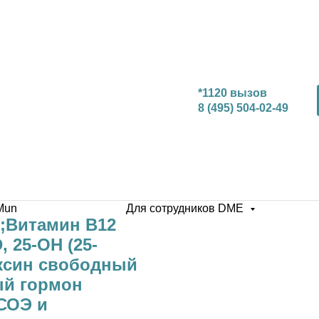
*1120 вызов
8 (495) 504-02-49
Mun
Для сотрудников DME
;Витамин В12
 25-OH (25-
ксин свободный
ый гормон
 СОЭ и