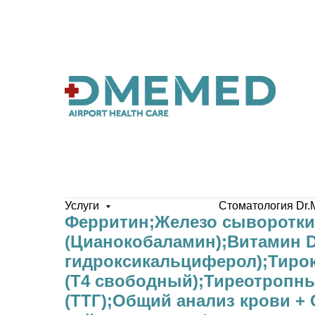
Услуги
Стоматология Dr.
Ферритин;Железо сыворотки
(Цианокобаламин);Витамин D,
гидроксикальциферол);Тиро
(Т4 свободный);Тиреотропн
(ТТГ);Общий анализ крови +