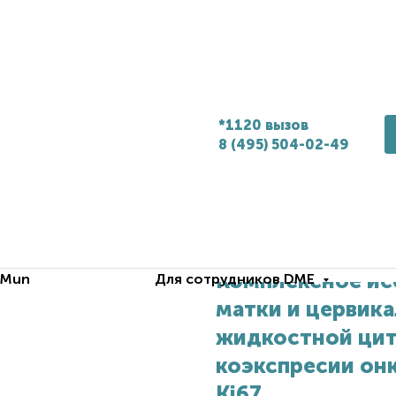
*1120 вызов
8 (495) 504-02-49
Комплексное ис
.Mun
Для сотрудников DME
матки и цервик
жидкостной цит
коэкспресии онк
Ki67