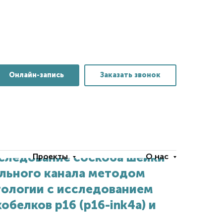
Онлайн-запись
Заказать звонок
следование соскоба шейки
Проекты
О нас
ального канала методом
ологии с исследованием
обелков р16 (р16-ink4a) и