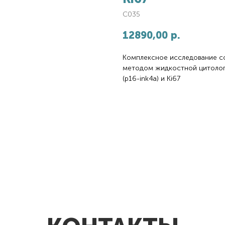
C035
12890,00
р.
Комплексное исследование со
методом жидкостной цитолог
(р16-ink4a) и Ki67