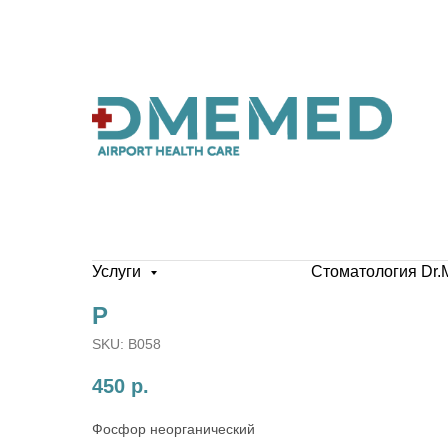
Услуги
Стоматология Dr.
P
SKU:
B058
450
р.
Фосфор неорганический