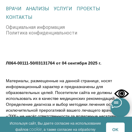
ВРАЧИ
АНАЛИЗЫ
УСЛУГИ
ПРОЕКТЫ
КОНТАКТЫ
Официальная информация
Политика конфиденциальности
Л064-00111-50/03131764 от 04 сентября 2025 г.
Материалы, размещенные на данной странице, носят
информационный характер и предназначены для
образовательных целей. Посетители сайта не должны
использовать их в качестве медицинских рекомендаций.
Определение диагноза и выбор методики лечения остается
исключительной прерогативой вашего лечащего врача! ООО
«ЭХК» не несёт ответственности за возможные негативные
последствия, возникшие в результате использования
Используя сайт, Вы даете согласие на использование
информации, размещенной на сайте dmemed.ru
cookie
OK
файлов
, а также согласие на обработку