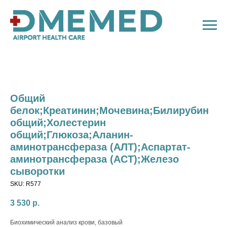
Общий
белок;Креатинин;Мочевина;Билирубин
общий;Холестерин
общий;Глюкоза;Аланин-
аминотрансфераза (АЛТ);Аспартат-
аминотрансфераза (АСТ);Железо
сыворотки
SKU:
R577
3 530
р.
Биохимический анализ крови, базовый