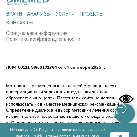
ВРАЧИ
АНАЛИЗЫ
УСЛУГИ
ПРОЕКТЫ
КОНТАКТЫ
Официальная информация
Политика конфиденциальности
Л064-00111-50/03131764 от 04 сентября 2025 г.
Материалы, размещенные на данной странице, носят
информационный характер и предназначены для
образовательных целей. Посетители сайта не должны
использовать их в качестве медицинских рекомендаций.
Определение диагноза и выбор методики лечения остается
исключительной прерогативой вашего лечащего врача! ООО
«ЭХК» не несёт ответственности за возможные негативные
последствия, возникшие в результате использования
Используя сайт, Вы даете согласие на использование
информации, размещенной на сайте dmemed.ru
cookie
OK
файлов
, а также согласие на обработку