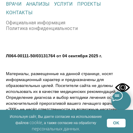
ВРАЧИ
АНАЛИЗЫ
УСЛУГИ
ПРОЕКТЫ
КОНТАКТЫ
Официальная информация
Политика конфиденциальности
Л064-00111-50/03131764 от 04 сентября 2025 г.
Материалы, размещенные на данной странице, носят
информационный характер и предназначены для
образовательных целей. Посетители сайта не должны
использовать их в качестве медицинских рекомендаций.
Определение диагноза и выбор методики лечения остается
исключительной прерогативой вашего лечащего врача! ООО
«ЭХК» не несёт ответственности за возможные негативные
последствия, возникшие в результате использования
Используя сайт, Вы даете согласие на использование
информации, размещенной на сайте dmemed.ru
cookie
OK
файлов
, а также согласие на обработку
персональных данных
.