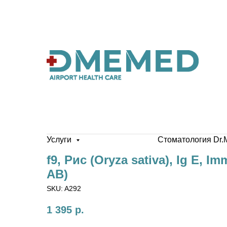
Услуги
Стоматология Dr.
f9, Рис (Oryza sativa), Ig E, 
AB)
SKU:
A292
1 395
р.