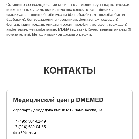
Скрининговое исследование мочи на выявление групп наркотических
психотропных и сильнодействующих веществ: каннабиоиды
(марихуана, гашиш), барбитураты (фенобарбитал, циклобарбитал,
барбамил), бензодиазепины (реланиум, феназепам, седуксен),
фенциклидин, кокаин, опиаты (героин, морфин, метадон, трамадон),
амфетамин, метамфетамин, MDMA (экстази). Качественный анализ (9
показателей). Метод иммунной хроматографии.
КОНТАКТЫ
Медицинский центр DMEMED
Аэропорт Домодедово имени М.В. Ломоносова, 1а
+7 (495) 504-02-49
+7 (916) 580-04-65
dma@dme.ru