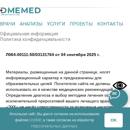
ВРАЧИ
АНАЛИЗЫ
УСЛУГИ
ПРОЕКТЫ
КОНТАКТЫ
Официальная информация
Политика конфиденциальности
Л064-00111-50/03131764 от 04 сентября 2025 г.
Материалы, размещенные на данной странице, носят
информационный характер и предназначены для
образовательных целей. Посетители сайта не должны
использовать их в качестве медицинских рекомендаций.
Определение диагноза и выбор методики лечения остается
исключительной прерогативой вашего лечащего врача! ООО
«ЭХК» не несёт ответственности за возможные негативные
последствия, возникшие в результате использования
Используя сайт, Вы даете согласие на использование
информации, размещенной на сайте dmemed.ru
cookie
OK
файлов
, а также согласие на обработку
персональных данных
.