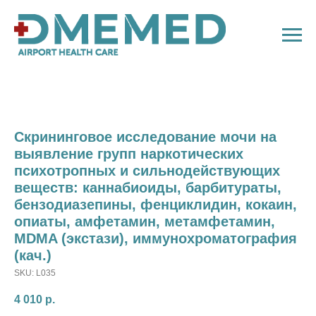
Скрининговое исследование мочи на
выявление групп наркотических
психотропных и сильнодействующих
веществ: каннабиоиды, барбитураты,
бензодиазепины, фенциклидин, кокаин,
опиаты, амфетамин, метамфетамин,
MDMA (экстази), иммунохроматография
(кач.)
SKU:
L035
4 010
р.