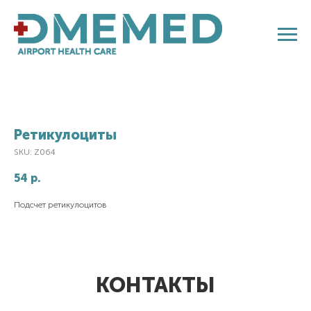
Ретикулоциты
SKU:
Z064
54
р.
Подсчет ретикулоцитов
КОНТАКТЫ