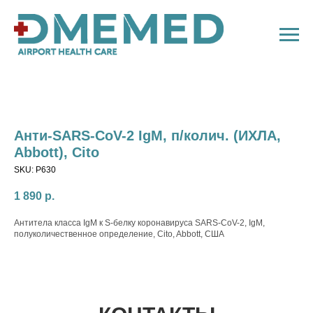
Анти-SARS-CoV-2 IgM, п/колич. (ИХЛА,
Abbott), Cito
SKU:
P630
1 890
р.
Антитела класса IgM к S-белку коронавируса SARS-CoV-2, IgM,
полуколичественное определение, Cito, Abbott, США