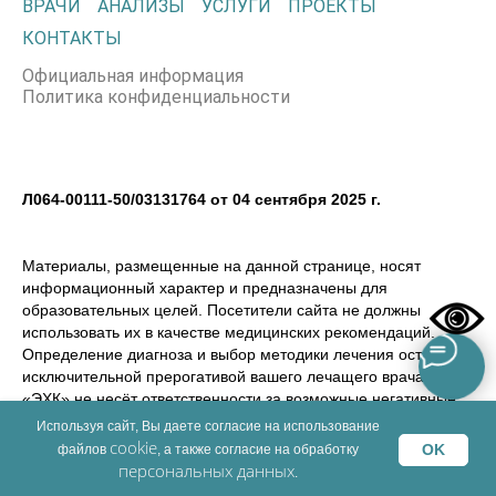
ВРАЧИ
АНАЛИЗЫ
УСЛУГИ
ПРОЕКТЫ
КОНТАКТЫ
Официальная информация
Политика конфиденциальности
Л064-00111-50/03131764 от 04 сентября 2025 г.
Материалы, размещенные на данной странице, носят
информационный характер и предназначены для
образовательных целей. Посетители сайта не должны
использовать их в качестве медицинских рекомендаций.
Определение диагноза и выбор методики лечения остается
исключительной прерогативой вашего лечащего врача! ООО
«ЭХК» не несёт ответственности за возможные негативные
последствия, возникшие в результате использования
Используя сайт, Вы даете согласие на использование
информации, размещенной на сайте dmemed.ru
cookie
OK
файлов
, а также согласие на обработку
персональных данных
.