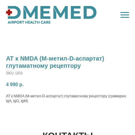
АТ к NMDA (M-метил-D-аспартат)
глутаматному рецептору
SKU:
i203
4 990
р.
АТ к NMDA (M-метил-D-аспартат) глутаматному рецептору (суммарно
IgA, IgG, IgM)