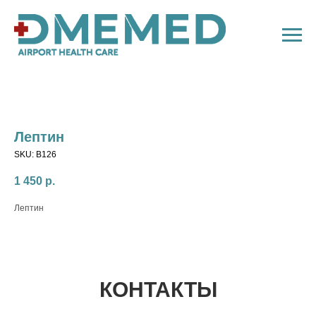
Лептин
SKU:
B126
1 450
р.
Лептин
КОНТАКТЫ