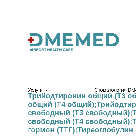
Услуги
Стоматология Dr.
Трийодтиронин общий (Т3 о
общий (Т4 общий);Трийодти
свободный (Т3 свободный);
свободный (Т4 свободный);
гормон (ТТГ);Тиреоглобулин 