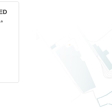
ED
1а