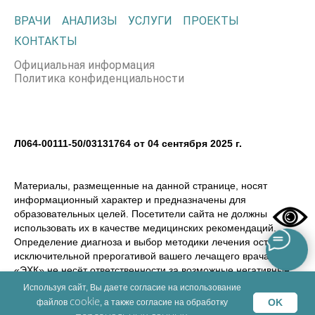
ВРАЧИ
АНАЛИЗЫ
УСЛУГИ
ПРОЕКТЫ
КОНТАКТЫ
Официальная информация
Политика конфиденциальности
Л064-00111-50/03131764 от 04 сентября 2025 г.
Материалы, размещенные на данной странице, носят
информационный характер и предназначены для
образовательных целей. Посетители сайта не должны
использовать их в качестве медицинских рекомендаций.
Определение диагноза и выбор методики лечения остается
исключительной прерогативой вашего лечащего врача! ООО
«ЭХК» не несёт ответственности за возможные негативные
последствия, возникшие в результате использования
Используя сайт, Вы даете согласие на использование
информации, размещенной на сайте dmemed.ru
cookie
OK
файлов
, а также согласие на обработку