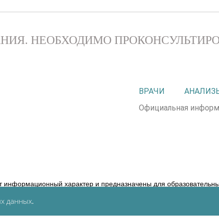
НИЯ. НЕОБХОДИМО ПРОКОНСУЛЬТИРО
ВРАЧИ
АНАЛИЗ
Официальная информ
т информационный характер и предназначены для образовательных
ние диагноза и выбор методики лечения остается исключительной
х данных
.
следствия, возникшие в результате использования информации, ра