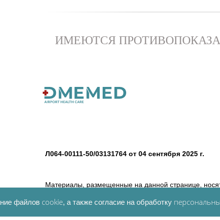
ИМЕЮТСЯ ПРОТИВОПОКАЗА
Л064-00111-50/03131764 от 04 сентября 2025 г.
Материалы, размещенные на данной странице, нося
их в качестве медицинских рекомендаций. Определе
cookie
персональны
вание файлов
, а также согласие на обработку
несёт ответственности за возможные негативные по