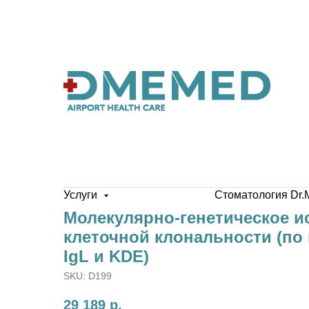
Услуги
Стоматология Dr.
Молекулярно-генетическое и
клеточной клональности (по г
IgL и KDE)
SKU:
D199
29 189
р.