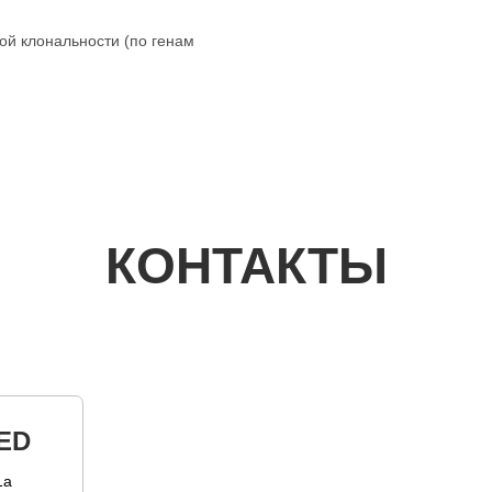
ой клональности (по генам
КОНТАКТЫ
ED
1а