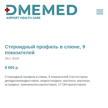
Стероидный профиль в слюне, 9
показателей
SKU:
B344
8 660
р.
Стероидный профиль в слюне, 9 показателей (тестостерон,
дегидроэпиандростерон, андростендион, кортизол, кортизон,
эстрадиол, прегненолон,прогестерон, 17-ОН-прогестерон)