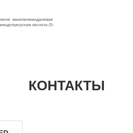
 моче: ванилилминдалевая
сииндолуксусная кислота (5-
КОНТАКТЫ
ED