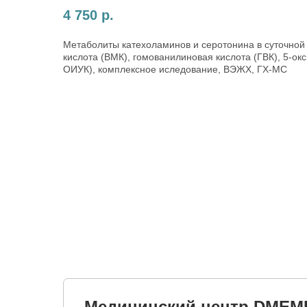
4 750
р.
Метаболиты катехоламинов и серотонина в суточной
кислота (ВМК), гомованилиновая кислота (ГВК), 5-ок
ОИУК), комплексное иследование, ВЭЖХ, ГХ-МС
Медицинский центр DMEM