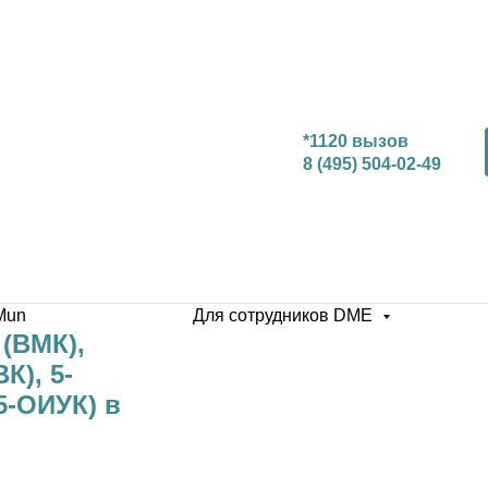
*1120 вызов
8 (495) 504-02-49
Mun
Для сотрудников DME
(ВМК),
К), 5-
5-ОИУК) в