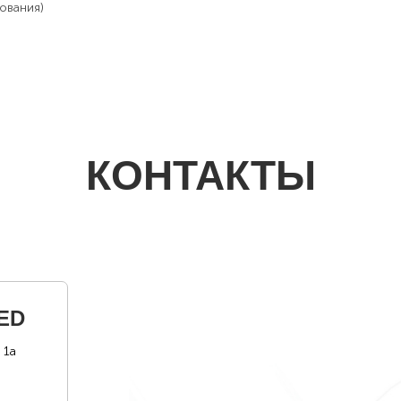
ования)
КОНТАКТЫ
ED
 1а