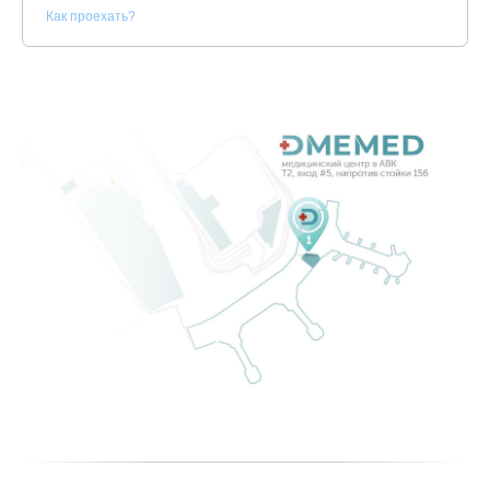
К
ак проехать?