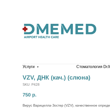
Услуги
Стоматология Dr.
VZV, ДНК (кач.) (слюна)
SKU:
P428
750
р.
Вирус Варицелла-Зостер (VZV), качественное опред