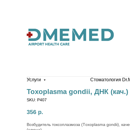
Услуги
Стоматология Dr.
Toxoplasma gondii, ДНК (кач.)
SKU:
P407
356
р.
Возбудитель токсоплазмоза (Тoxoplasma gondii), ка
(слюна)