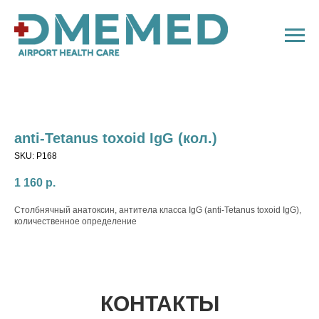
аnti-Tetanus toxoid IgG (кол.)
SKU:
P168
1 160
р.
Столбнячный анатоксин, антитела класса IgG (аnti-Tetanus toxoid IgG),
количественное определение
КОНТАКТЫ