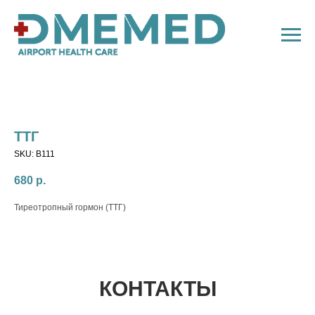
ТТГ
SKU:
B111
680
р.
Тиреотропный гормон (ТТГ)
КОНТАКТЫ