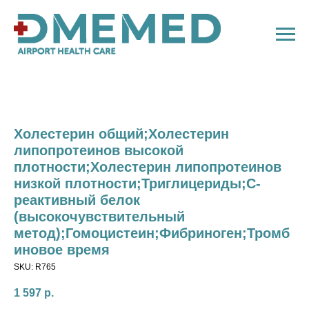
Холестерин общий;Холестерин
липопротеинов высокой
плотности;Холестерин липопротеинов
низкой плотности;Триглицериды;С-
реактивный белок
(высокочувствительный
метод);Гомоцистеин;Фибриноген;Тромб
иновое время
SKU:
R765
1 597
р.