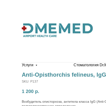
Услуги
Стоматология Dr.
Anti-Opisthorchis felineus, IgG
SKU:
P137
1 200
р.
Возбудитель описторхоза, антитела класса IgG (Anti-Op
полуколичественное определение