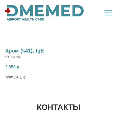
Хром (k41), IgE
SKU:
A704
3 650
р.
Хром (k41), IgE
КОНТАКТЫ