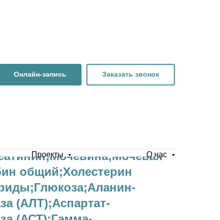
Онлайн-запись
Заказать звонок
еатинин;Мочевина;Мочевая
Проекты
О нас
бин общий;Холестерин
риды;Глюкоза;Аланин-
а (АЛТ);Аспартат-
а (АСТ);Гамма-