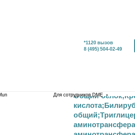
*1120 вызов
8 (495) 504-02-49
Общий белок;Кр
Mun
Для сотрудников DME
кислота;Билиру
общий;Триглице
аминотрансфераз
аминотрансфераз