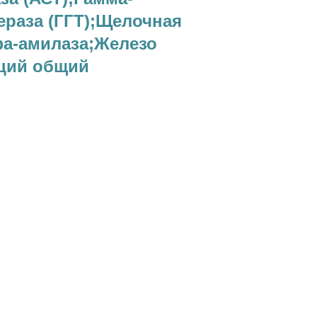
раза (ГГТ);Щелочная
а-амилаза;Железо
ций общий