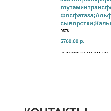
глутаминтрансфе
фосфатаза;Альф
сыворотки;Каль
R578
5760,00
р.
Биохимический анализ крови