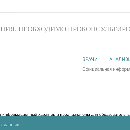
НИЯ. НЕОБХОДИМО ПРОКОНСУЛЬТИРО
ВРАЧИ
АНАЛИЗ
Официальная информ
т информационный характер и предназначены для образовательных
ние диагноза и выбор методики лечения остается исключительной
х данных
.
следствия, возникшие в результате использования информации, ра