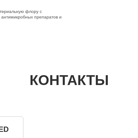
ктериальную флору с
у антимикробных препаратов и
КОНТАКТЫ
ED