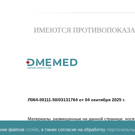
ИМЕЮТСЯ ПРОТИВОПОКАЗА
Л064-00111-50/03131764 от 04 сентября 2025 г.
Материалы, размещенные на данной странице, нося
их в качестве медицинских рекомендаций. Определе
cookie
персональны
вание файлов
, а также согласие на обработку
несёт ответственности за возможные негативные по