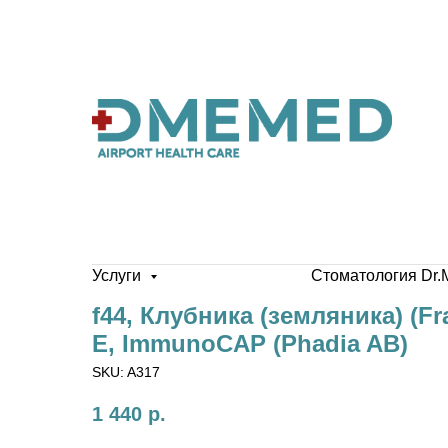
Услуги
Стоматология Dr.
f44, Клубника (земляника) (Fra
E, ImmunoCAP (Phadia AB)
SKU:
A317
1 440
р.