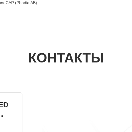
munoCAP (Phadia AB)
КОНТАКТЫ
ED
1а