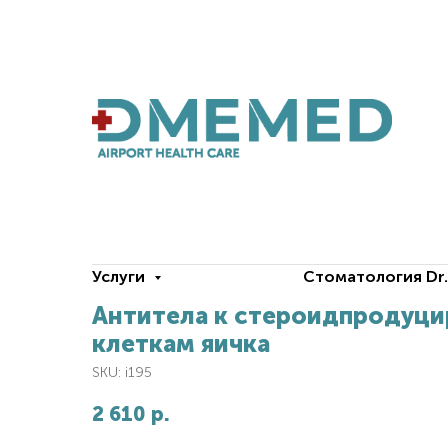
Услуги
Стоматология Dr
Антитела к стероидпродуц
клеткам яичка
SKU:
i195
2 610
р.