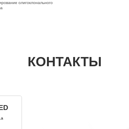
сирование олигоклонального
за
КОНТАКТЫ
ED
1а