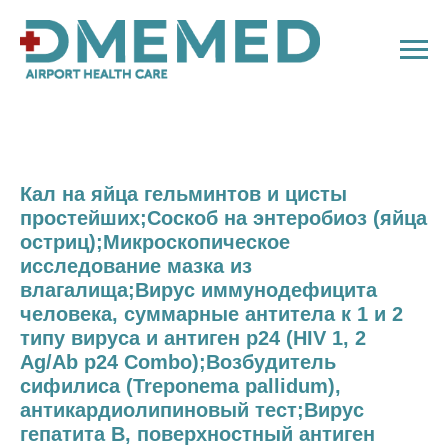
Кал на яйца гельминтов и цисты
простейших;Соскоб на энтеробиоз (яйца
остриц);Микроскопическое
исследование мазка из
влагалища;Вирус иммунодефицита
человека, суммарные антитела к 1 и 2
типу вируса и антиген p24 (HIV 1, 2
Ag/Ab p24 Combo);Возбудитель
сифилиса (Treponema pallidum),
антикардиолипиновый тест;Вирус
гепатита В, поверхностный антиген