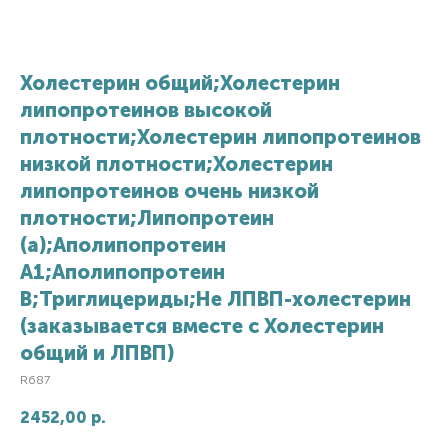
Холестерин общий;Холестерин
липопротеинов высокой
плотности;Холестерин липопротеинов
низкой плотности;Холестерин
липопротеинов очень низкой
плотности;Липопротеин
(a);Аполипопротеин
А1;Аполипопротеин
В;Триглицериды;Не ЛПВП-холестерин
(заказывается вместе с Холестерин
общий и ЛПВП)
R687
2452,00
р.