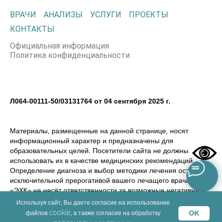
ВРАЧИ
АНАЛИЗЫ
УСЛУГИ
ПРОЕКТЫ
КОНТАКТЫ
Официальная информация
Политика конфиденциальности
Л064-00111-50/03131764 от 04 сентября 2025 г.
Материалы, размещенные на данной странице, носят
информационный характер и предназначены для
образовательных целей. Посетители сайта не должны
использовать их в качестве медицинских рекомендаций.
Определение диагноза и выбор методики лечения остается
исключительной прерогативой вашего лечащего врача! ООО
«ЭХК» не несёт ответственности за возможные негативные
последствия, возникшие в результате использования
Используя сайт, Вы даете согласие на использование
информации, размещенной на сайте dmemed.ru
cookie
OK
файлов
, а также согласие на обработку