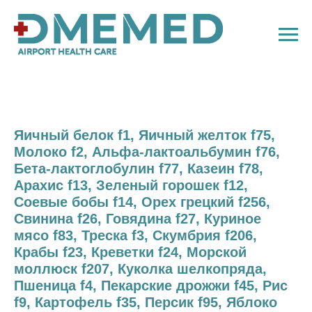
Яичный белок f1, Яичный желток f75,
Молоко f2, Альфа-лактоальбумин f76,
Бета-лактоглобулин f77, Казеин f78,
Арахис f13, Зеленый горошек f12,
Соевые бобы f14, Орех грецкий f256,
Свинина f26, Говядина f27, Куриное
мясо f83, Треска f3, Скумбрия f206,
Крабы f23, Креветки f24, Морской
моллюск f207, Куколка шелкопряда,
Пшеница f4, Пекарские дрожжи f45, Рис
f9, Картофель f35, Персик f95, Яблоко