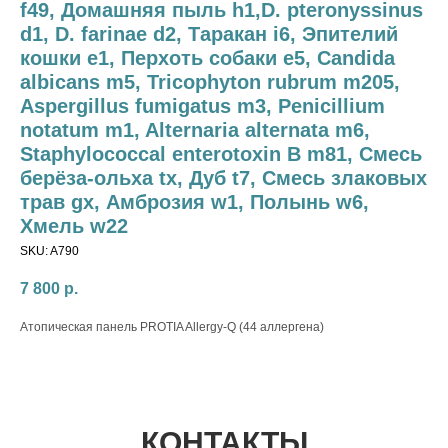
f49, Домашняя пыль h1,D. pteronyssinus
d1, D. farinae d2, Таракан i6, Эпителий
кошки e1, Перхоть собаки e5, Candida
albicans m5, Tricophyton rubrum m205,
Aspergillus fumigatus m3, Penicillium
notatum m1, Alternaria alternata m6,
Staphylococcal enterotoxin B m81, Смесь
берёза-ольха tx, Дуб t7, Смесь злаковых
трав gx, Амброзия w1, Полынь w6,
Хмель w22
SKU:
A790
7 800
р.
Атопическая панель PROTIA Allergy-Q (44 аллергена)
КОНТАКТЫ