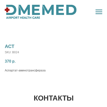
АСТ
SKU:
B024
370
р.
Аспартат-аминотрансфераза
КОНТАКТЫ