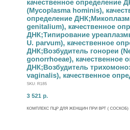
качественное определение 
(Mycoplasma hominis), качес
определение ДНК;Микоплазм
genitalium), качественное оп
ДНК;Типирование уреаплазмы 
U. parvum), качественное оп
ДНК;Возбудитель гонореи (Ne
gonorrhoeae), качественное 
ДНК;Возбудитель трихомоноз
vaginalis), качественное опр
SKU:
R185
3 521
р.
КОМПЛЕКС ПЦР ДЛЯ ЖЕНЩИН ПРИ ВРТ ( СОСКОБ)