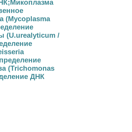
ДНК;Микоплазма
твенное
а (Mycoplasma
ределение
(U.urealyticum /
ределение
isseria
определение
а (Trichomonas
еделение ДНК