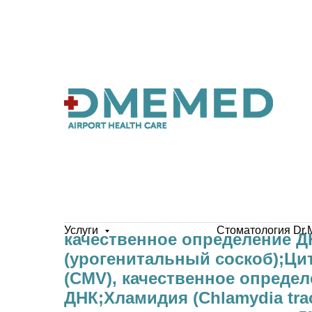
Вирус простого герпеса 1 и 2 
Услуги
Стоматология Dr.
качественное определение Д
(урогенитальный соскоб);Ци
(CMV), качественное опреде
ДНК;Хламидия (Chlamydia tra