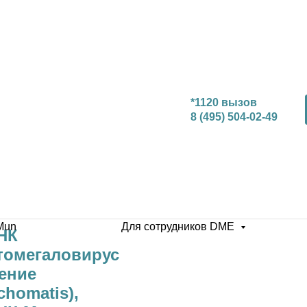
*1120 вызов
8 (495) 504-02-49
типа (HSV 1/2),
Mun
Для сотрудников DME
НК
томегаловирус
ление
chomatis),