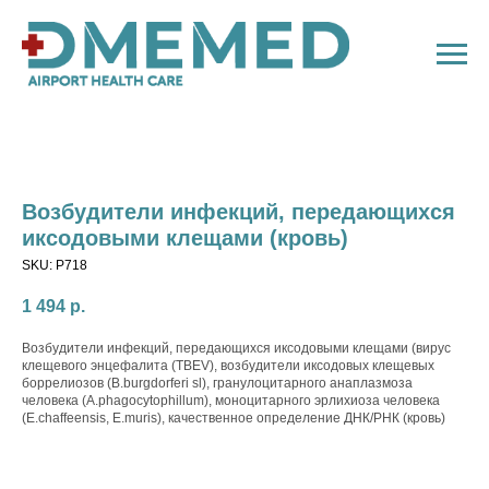
Возбудители инфекций, передающихся
иксодовыми клещами (кровь)
SKU:
P718
1 494
р.
Возбудители инфекций, передающихся иксодовыми клещами (вирус
клещевого энцефалита (TBEV), возбудители иксодовых клещевых
боррелиозов (B.burgdorferi sl), гранулоцитарного анаплазмоза
человека (A.phagocytophillum), моноцитарного эрлихиоза человека
(E.chaffeensis, E.muris), качественное определение ДНК/РНК (кровь)