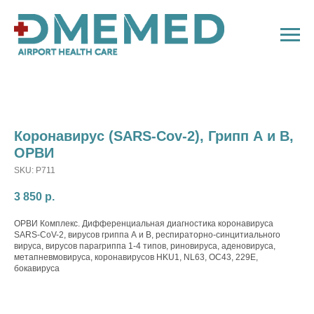
Коронавирус (SARS-Cov-2), Грипп А и В,
ОРВИ
SKU:
P711
3 850
р.
ОРВИ Комплекс. Дифференциальная диагностика коронавируса
SARS-CoV-2, вирусов гриппа А и В, респираторно-синцитиального
вируса, вирусов парагриппа 1-4 типов, риновируса, аденовируса,
метапневмовируса, коронавирусов HKU1, NL63, OC43, 229E,
бокавируса