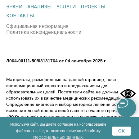
ВРАЧИ
АНАЛИЗЫ
УСЛУГИ
ПРОЕКТЫ
КОНТАКТЫ
Официальная информация
Политика конфиденциальности
Л064-00111-50/03131764 от 04 сентября 2025 г.
Материалы, размещенные на данной странице, носят
информационный характер и предназначены для
образовательных целей. Посетители сайта не должны
использовать их в качестве медицинских рекомендаций.
Определение диагноза и выбор методики лечения остается
исключительной прерогативой вашего лечащего врача! ООО
«ЭХК» не несёт ответственности за возможные негативные
последствия, возникшие в результате использования
Используя сайт, Вы даете согласие на использование
информации, размещенной на сайте dmemed.ru
cookie
OK
файлов
, а также согласие на обработку
персональных данных
.